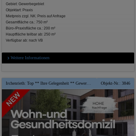
Gebiet: Gewerbegebiet
Objektart: Praxis
Mietpreis zzgl. NK: Preis auf Anfrage
Gesamtfläche ca.: 750 m²
Büro-/Praxisfläche ca.: 200 m²
Hauptfläche teilbar ab: 250 m²
Verfügbar ab: nach VB
Weitere Informationen
Irchenrieth: Top ** Ihre Gelegenheit ** Gewerbefläche ab 200 qm in unserem WUG -Center direkt in Irchenrieth ** Top Erstbezug
Objekt-Nr.: 3846