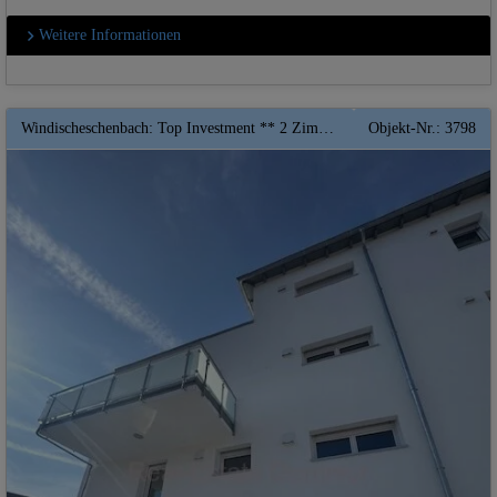
Weitere Informationen
Windischeschenbach: Top Investment ** 2 Zimmer Wohnung mit Balkon und Garten ** QNG - KfW-Förderfähig und Sonder Afa
Objekt-Nr.: 3798