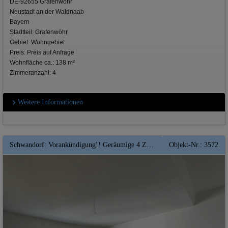
DE-92655 Grafenwöhr
Neustadt an der Waldnaab
Bayern
Stadtteil: Grafenwöhr
Gebiet: Wohngebiet
Preis: Preis auf Anfrage
Wohnfläche ca.: 138 m²
Zimmeranzahl: 4
Weitere Informationen
Schwandorf: Vorankündigung!! Geräumige 4 ZKB Wohnung mit Terrasse** Top** KfW-Förderfähig * QNG
Objekt-Nr.: 3572