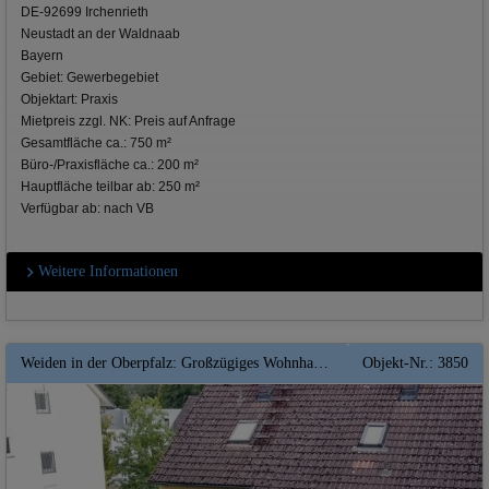
DE-92699 Irchenrieth
Neustadt an der Waldnaab
Bayern
Gebiet: Gewerbegebiet
Objektart: Praxis
Mietpreis zzgl. NK: Preis auf Anfrage
Gesamtfläche ca.: 750 m²
Büro-/Praxisfläche ca.: 200 m²
Hauptfläche teilbar ab: 250 m²
Verfügbar ab: nach VB
Weitere Informationen
Weiden in der Oberpfalz: Großzügiges Wohnhaus mit reichlich Platz für Mehrgenerationen ** Top ** Mit EBKs
Objekt-Nr.: 3850