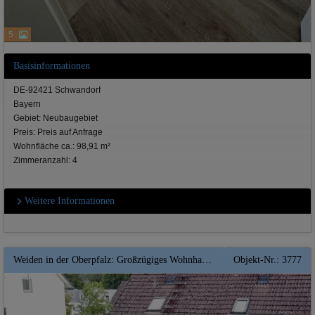
5
Basisinformationen
DE-92421 Schwandorf
Bayern
Gebiet: Neubaugebiet
Preis: Preis auf Anfrage
Wohnfläche ca.: 98,91 m²
Zimmeranzahl: 4
Weitere Informationen
Weiden in der Oberpfalz: Großzügiges Wohnhaus für 3 Familien in begehrter Lage von Weiden -- Keller- EBKs **plus Entwicklung
Objekt-Nr.: 3777