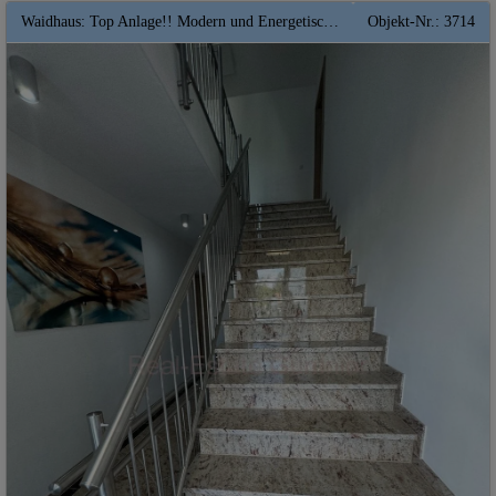
Waidhaus: Top Anlage!! Modern und Energetisch ** Gemütliche 2 Zimmer Mansarden-Wohnung ** KfW 40 förderfähig**Provisionsfrei
Objekt-Nr.: 3714