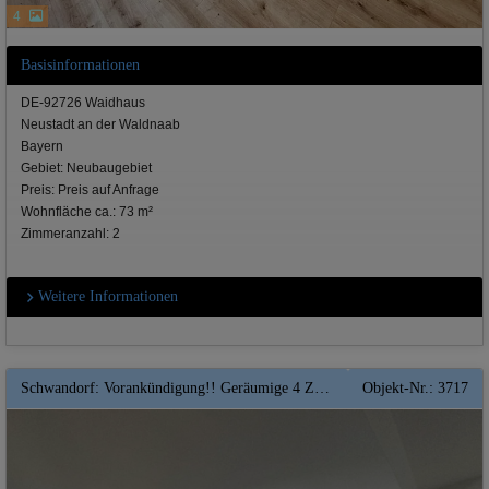
4
Basisinformationen
DE-92726 Waidhaus
Neustadt an der Waldnaab
Bayern
Gebiet: Neubaugebiet
Preis: Preis auf Anfrage
Wohnfläche ca.: 73 m²
Zimmeranzahl: 2
Weitere Informationen
Schwandorf: Vorankündigung!! Geräumige 4 ZKB Wohnung mit Terrasse** Top** KfW-Förderfähig * QNG
Objekt-Nr.: 3717