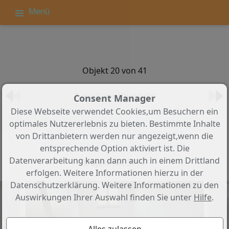
Menü
Objekt 20 von 41
Zurück zur Übersicht
Consent Manager
Diese Webseite verwendet Cookies,um Besuchern ein
Vorankündigung!! Geräumige 4
optimales Nutzererlebnis zu bieten. Bestimmte Inhalte
ZKB Wohnung mit Terrasse**
von Drittanbietern werden nur angezeigt,wenn die
Top** KfW-Förderfähig * QNG
entsprechende Option aktiviert ist. Die
Datenverarbeitung kann dann auch in einem Drittland
Objekt-Nr.: 3717
erfolgen. Weitere Informationen hierzu in der
Datenschutzerklärung. Weitere Informationen zu den
Auswirkungen Ihrer Auswahl finden Sie unter
Hilfe
.