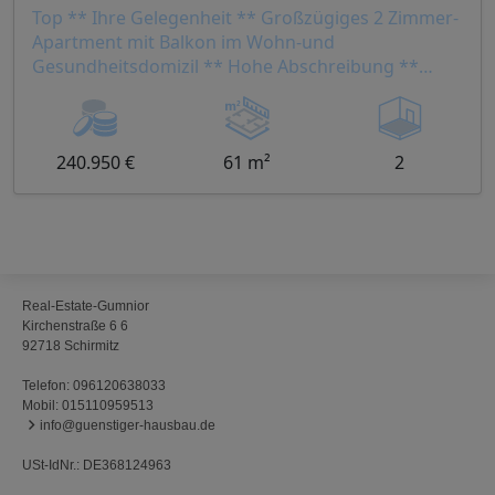
Top ** Ihre Gelegenheit ** Großzügiges 2 Zimmer-
Apartment mit Balkon im Wohn-und
Gesundheitsdomizil ** Hohe Abschreibung **
QNG Fördermittel
240.950 €
61 m²
2
Real-Estate-Gumnior
Kirchenstraße 6 6
92718 Schirmitz
Telefon:
096120638033
Mobil:
015110959513
info@guenstiger-hausbau.de
USt-IdNr.: DE368124963