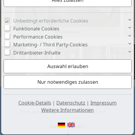
Unbedingt erforderliche Cookies
Funktionale Cookies
Referenzobjekt
Performance Cookies
Marketing- / Third Party-Cookies
Drittanbieter-Inhalte
Cookie-Details
|
Datenschutz
|
Impressum
Preis:
Wohnfläche ca.:
Weitere Informationen
Preis auf Anfrage
98,91 m²
Zimmeranzahl:
4