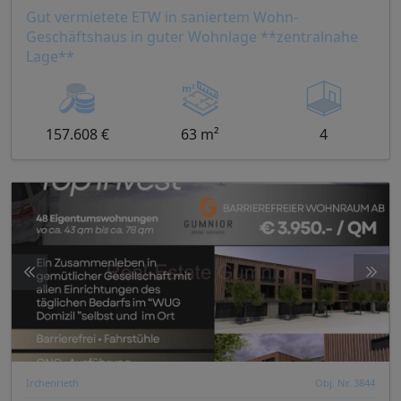
Gut vermietete ETW in saniertem Wohn-
Geschäftshaus in guter Wohnlage **zentralnahe
Lage**
157.608 €
63 m²
4
Irchenrieth
Obj. Nr. 3844