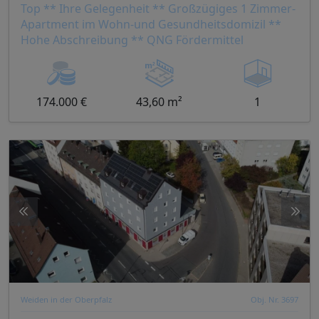
Top ** Ihre Gelegenheit ** Großzügiges 1 Zimmer-
Apartment im Wohn-und Gesundheitsdomizil **
Hohe Abschreibung ** QNG Fördermittel
174.000 €
43,60 m²
1
Weiden in der Oberpfalz
Obj. Nr. 3697