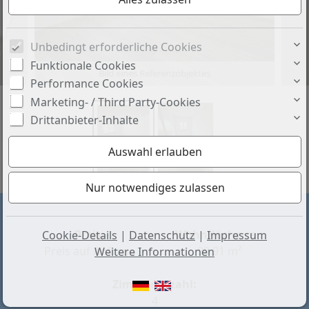
Unbedingt erforderliche Cookies
Funktionale Cookies
Bild eines Referenzobjektes
Performance Cookies
Marketing- / Third Party-Cookies
Drittanbieter-Inhalte
Preis:
Wohnfläche ca.:
Cookie-Details
|
Datenschutz
|
Impressum
Preis auf Anfrage
98,91 m²
Weitere Informationen
Zimmeranzahl:
4