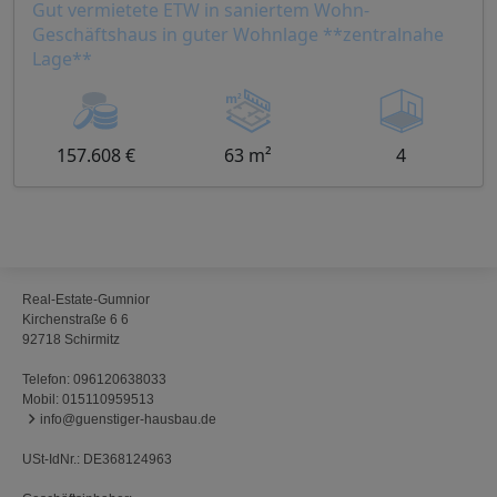
Gut vermietete ETW in saniertem Wohn-
Geschäftshaus in guter Wohnlage **zentralnahe
Lage**
157.608 €
63 m²
4
Real-Estate-Gumnior
Kirchenstraße 6 6
92718 Schirmitz
Telefon:
096120638033
Mobil:
015110959513
info@guenstiger-hausbau.de
USt-IdNr.: DE368124963