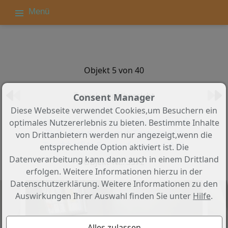
Menü
Objekt 5 von 40
Zurück zur Übersicht
Consent Manager
Diese Webseite verwendet Cookies,um Besuchern ein
Vorankündigung!! Geräumige 4
optimales Nutzererlebnis zu bieten. Bestimmte Inhalte
ZKB Wohnung mit Terrasse**
von Drittanbietern werden nur angezeigt,wenn die
Top** KfW-Förderfähig * QNG
entsprechende Option aktiviert ist. Die
Datenverarbeitung kann dann auch in einem Drittland
Objekt-Nr.: 3572
erfolgen. Weitere Informationen hierzu in der
Datenschutzerklärung. Weitere Informationen zu den
Auswirkungen Ihrer Auswahl finden Sie unter
Hilfe
.