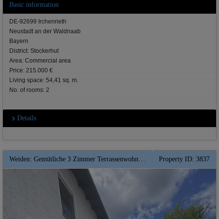
Basic information
DE-92699 Irchenrieth
Neustadt an der Waldnaab
Bayern
District: Stockerhut
Area: Commercial area
Price: 215.000 €
Living space: 54,41 sq. m.
No. of rooms: 2
Details
Weiden: Gemütliche 3 Zimmer Terrassenwohnung mit Garten in ruhiger Siedlung – Komfort und Lebensqualität in Weiden
Property ID: 3837