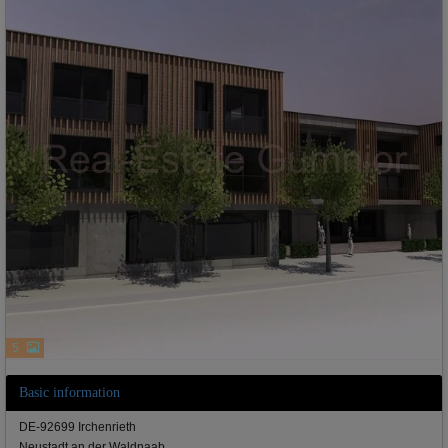
5
Basic information
DE-92699 Irchenrieth
Neustadt an der Waldnaab