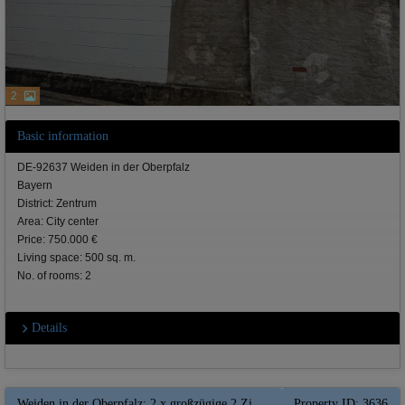
2
Basic information
DE-92637 Weiden in der Oberpfalz
Bayern
District: Zentrum
Area: City center
Price: 750.000 €
Living space: 500 sq. m.
No. of rooms: 2
Details
Weiden in der Oberpfalz: 2 x großzügige 2 Zimmer Altstadtwohnungen -- Modernisiert und Modern - EBK
Property ID: 3636