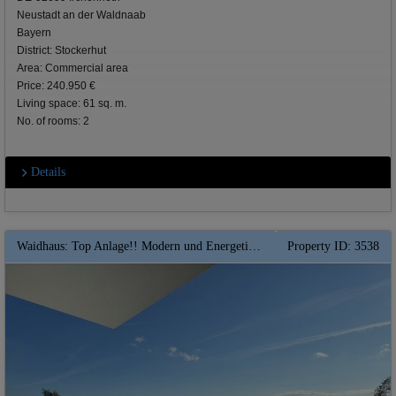
Neustadt an der Waldnaab
Bayern
District: Stockerhut
Area: Commercial area
Price: 240.950 €
Living space: 61 sq. m.
No. of rooms: 2
Details
Waidhaus: Top Anlage!! Modern und Energetisch ** Gemütliche 2 Zimmer Mansarden-Wohnung ** KfW 40 förderfähig
Property ID: 3538