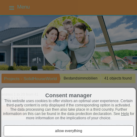
Menu
Projects - SolidHouseWorld
Bestandsimmobilien
41 objects found
Consent manager
entries 1 to 20 from 41
page
1
|
2
|
3
|
This website uses cookies to offer visitors an optimal user experience. Certain
third-party content is only displayed if the corresponding option is activated.
The data processing can then also take place in a third country. Further
Order by
Price ↑
information on this can be found in the data protection declaration. See
Help
for
more information on the implications of your choice.
Weiden in der Oberpfalz: Top Investment * 8 Fam.-Wohnhaus -- gut vermietet ** Top ** Zentrumsnah
Property ID: 3605