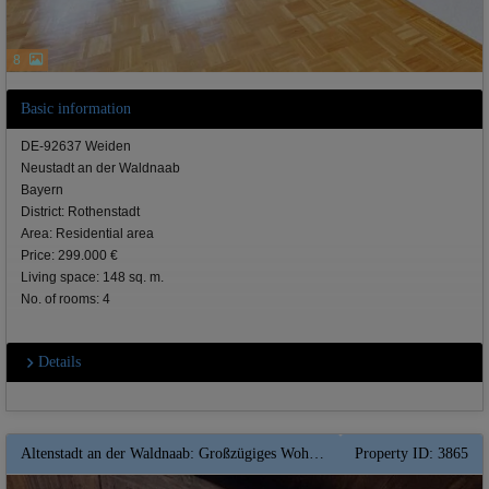
8
Basic information
DE-92637 Weiden
Neustadt an der Waldnaab
Bayern
District: Rothenstadt
Area: Residential area
Price: 299.000 €
Living space: 148 sq. m.
No. of rooms: 4
Details
Altenstadt an der Waldnaab: Großzügiges Wohnhaus mit Balkon und weitläufigen Garten ** Kaminofen ** Wärmepumpe
Property ID: 3865