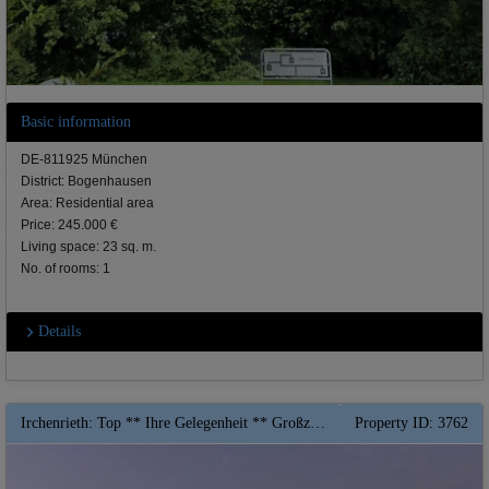
Basic information
DE-811925 München
District: Bogenhausen
Area: Residential area
Price: 245.000 €
Living space: 23 sq. m.
No. of rooms: 1
Details
Irchenrieth: Top ** Ihre Gelegenheit ** Großzügiges 2 Zimmer-Apartment mit Balkon im Wohn-und Gesundheitsdomizil ** Hohe Abschreibung ** QNG Fördermittel
Property ID: 3762