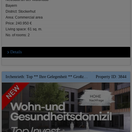
Bayern
District: Stockerhut
Area: Commercial area
Price: 240.950 €
Living space: 61 sq. m.
No. of rooms: 2
Details
Irchenrieth: Top ** Ihre Gelegenheit ** Großzügiges 2 Zimmer-Apartment mit Balkon im Wohn-und Gesundheitsdomizil ** Hohe Abschreibung ** QNG Fördermittel
Property ID: 3844