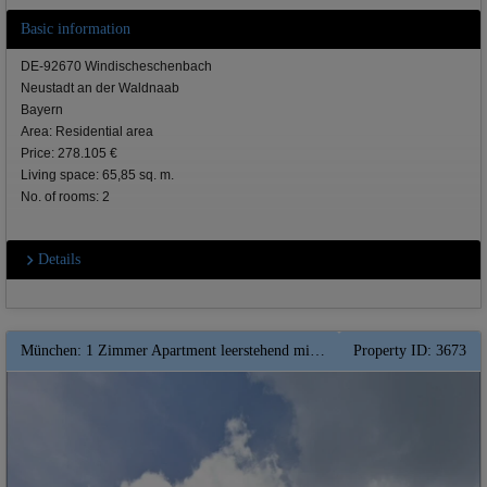
Basic information
DE-92670 Windischeschenbach
Neustadt an der Waldnaab
Bayern
Area: Residential area
Price: 278.105 €
Living space: 65,85 sq. m.
No. of rooms: 2
Details
München: 1 Zimmer Apartment leerstehend mit Balkon in einem MFH - Wohnhauskomplex mit traumhafter Aussicht
Property ID: 3673