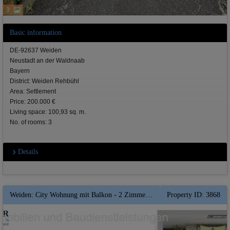
3
Basic information
DE-92637 Weiden
Neustadt an der Waldnaab
Bayern
District: Weiden Rehbühl
Area: Settlement
Price: 200.000 €
Living space: 100,93 sq. m.
No. of rooms: 3
Details
Weiden: City Wohnung mit Balkon - 2 Zimmer in verkehrsgünstiger Wohnlage -- Zu Fuss in die Altstadt ** Top Rendite **
Property ID: 3868