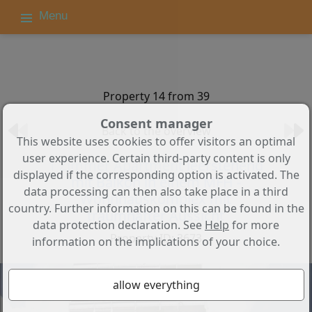
Menu
Property 14 from 39
Consent manager
Back to the overview
This website uses cookies to offer visitors an optimal
user experience. Certain third-party content is only
1 Zimmer Apartment leerstehend
displayed if the corresponding option is activated. The
mit Balkon in einem MFH -
data processing can then also take place in a third
Wohnhauskomplex mit
country. Further information on this can be found in the
traumhafter Aussicht
data protection declaration. See
Help
for more
Property ID: 3673
information on the implications of your choice.