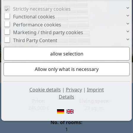
Strictly necessary cookies
Functional cookies
Performance cookies
Marketing / third party cookies
Third Party Content
Cookie details
|
Privacy
|
Imprint
Details
Price:
Living space:
245.000 €
23 sq. m.
No. of rooms:
1