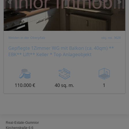
Weiden in der Oberpfalz
obj. no. 3628
Gepflegte 1Zimmer WG mit Balkon (ca. 40qm) **
EBK** Lift** Keller * Top Anlageobjekt
110.000 €
40 sq. m.
1
Real-Estate-Gumnior
Kirchenstraße 6 6