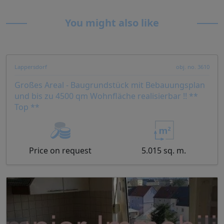
You might also like
Lappersdorf
obj. no. 3610
Großes Areal - Baugrundstück mit Bebauungsplan
und bis zu 4500 qm Wohnfläche realisierbar !! **
Top **
Price on request
5.015 sq. m.