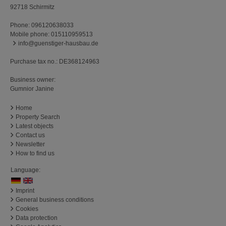
92718 Schirmitz
Phone:
096120638033
Mobile phone:
015110959513
info@guenstiger-hausbau.de
Purchase tax no.: DE368124963
Business owner:
Gumnior Janine
Home
Property Search
Latest objects
Contact us
Newsletter
How to find us
Language:
Imprint
General business conditions
Cookies
Data protection